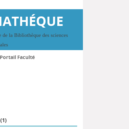
IATHÉQUE
 de la Bibliothèque des sciences
iales
Portail Faculté
(
1
)