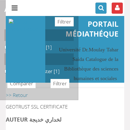
affiner ou comparer
PORTAIL
MÉDIATHÉQUE
Localisation
Salle des Thèses
Salle des Thèses
[1]
Université Dr.Moulay Tahar
Section
Saida Catalogue de la
Bibliothèque des sciences
Mémoire de Master
Mémoire de Master
[1]
humaines et sociales
>> Retour
GEOTRUST SSL CERTIFICATE
AUTEUR لخداري خديجة