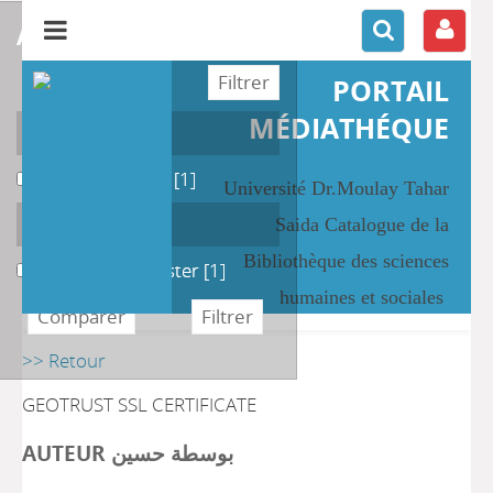
affiner ou comparer
PORTAIL
MÉDIATHÉQUE
Localisation
Salle des Thèses
Salle des Thèses
[1]
Université Dr.Moulay Tahar
Section
Saida Catalogue de la
Bibliothèque des sciences
Mémoire de Master
Mémoire de Master
[1]
humaines et sociales
>> Retour
GEOTRUST SSL CERTIFICATE
AUTEUR بوسطة حسين