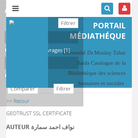
affiner ou comparer
PORTAIL
MÉDIATHÉQUE
Localisation
Magasin des Ouvrages
Magasin des Ouvrages
[1]
Université Dr.Moulay Tahar
Section
Saida Catalogue de la
Bibliothèque des sciences
Education
Education
[1]
humaines et sociales
>> Retour
GEOTRUST SSL CERTIFICATE
AUTEUR نواف احمد سمارة