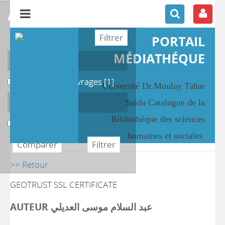
affiner ou comparer
PORTAIL
MÉDIATHÉQUE
Localisation
Magasin des Ouvrages
Magasin des Ouvrages
[1]
Université Dr.Moulay Tahar
Section
Saida Catalogue de la
Bibliothèque des sciences
Education
Education
[1]
humaines et sociales
>> Retour
GEOTRUST SSL CERTIFICATE
AUTEUR عبد السلام موسى العديلي