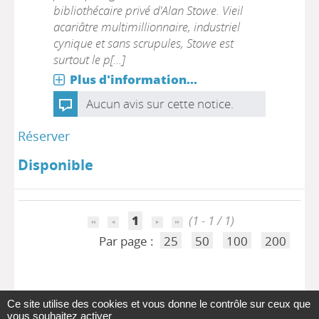
bibliothécaire privé d'Alan Stowe. Vieil
acariâtre multimillionnaire, industriel
cynique et sans scrupules, Stowe est
surtout le p[...]
Plus d'information...
Aucun avis sur cette notice.
Réserver
Disponible
1
(1 - 1 / 1)
Par page :
25
50
100
200
Ce site utilise des cookies et vous donne le contrôle sur ceux que
vous souhaitez activer