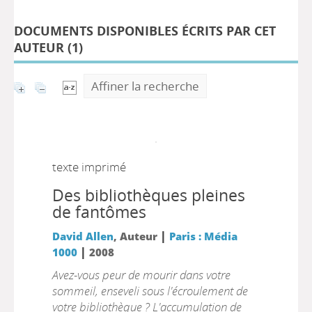
DOCUMENTS DISPONIBLES ÉCRITS PAR CET
AUTEUR (
1
)
Affiner la recherche
texte imprimé
Des bibliothèques pleines
de fantômes
|
David Allen
, Auteur
Paris : Média
|
1000
2008
Avez-vous peur de mourir dans votre
sommeil, enseveli sous l'écroulement de
votre bibliothèque ? L'accumulation de