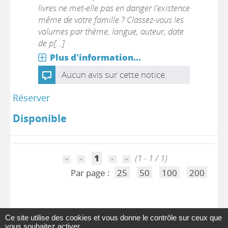
livres ne met-elle pas en danger l'existence
même de votre famille ? Classez-vous les
volumes par thème, langue, auteur, date
de p[...]
Plus d'information...
Aucun avis sur cette notice.
Réserver
Disponible
1
(1 - 1 / 1)
Par page :
25
50
100
200
Ce site utilise des cookies et vous donne le contrôle sur ceux que
vous souhaitez activer