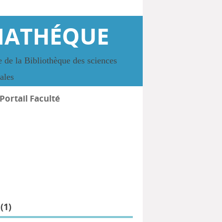
IATHÉQUE
 de la Bibliothèque des sciences
iales
Portail Faculté
(
1
)