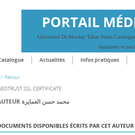
PORTAIL MÉD
Université Dr.Moulay Tahar Saida Catalogue
humaines et soc
Catalogue
Actualités
Infos pratiques
> Retour
EOTRUST SSL CERTIFICATE
AUTEUR محمد حسن العمايرة
DOCUMENTS DISPONIBLES ÉCRITS PAR CET AUTEUR 