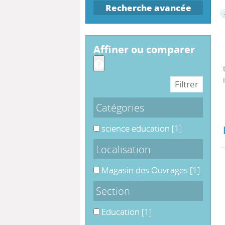
Recherche avancée
affiner ou comparer
Catégories
science education
science education
[1]
Localisation
Magasin des Ouvrages
Magasin des Ouvrages
[1]
Section
Education
Education
[1]