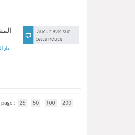
ال -
Aucun avis sur
cette notice.
دار ا
 page :
25
50
100
200