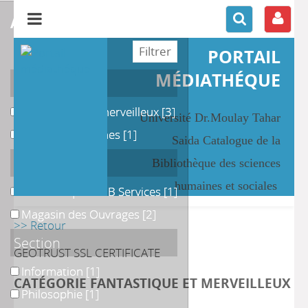
affiner ou comparer
PORTAIL
MÉDIATHÉQUE
Catégories
Fantastique et merveilleux
Fantastique et merveilleux
[3]
Université Dr.Moulay Tahar
Sciences humaines
Sciences humaines
[1]
Saida Catalogue de la
Localisation
Bibliothèque des sciences
humaines et sociales
Bibliothèque PMB Services
Bibliothèque PMB Services
[1]
Magasin des Ouvrages
Magasin des Ouvrages
[2]
>> Retour
Section
GEOTRUST SSL CERTIFICATE
Information
Information
[1]
CATÉGORIE FANTASTIQUE ET MERVEILLEUX
Philosophie
Philosophie
[1]