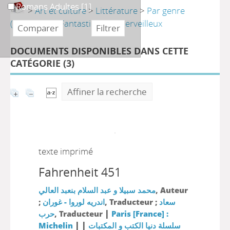
Romans Adultes
Romans Adultes
[1]
>
Art et culture
>
Littérature
>
Par genre
(sélection)
>
Fantastique et merveilleux
DOCUMENTS DISPONIBLES DANS CETTE
CATÉGORIE (
3
)
Affiner la recherche
texte imprimé
Fahrenheit 451
محمد سبيلا و عبد السلام بنعبد العالي
, Auteur
;
اندريه لوروا - غوران
, Traducteur ;
سعاد
|
حرب
, Traducteur
Paris [France] :
|
|
Michelin
سلسلة دنيا الكتب و المكتبات