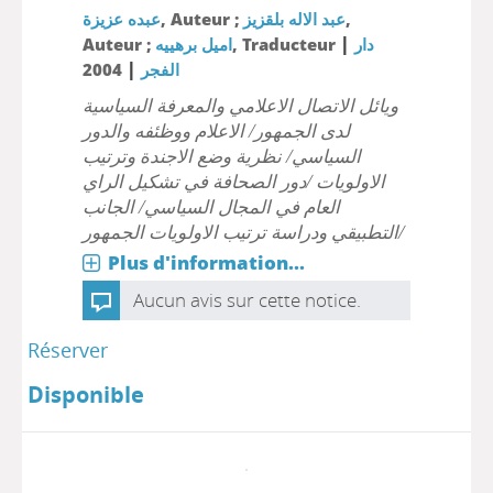
عبده عزيزة
, Auteur ;
عبد الاله بلقزيز
,
|
Auteur ;
اميل برهييه
, Traducteur
دار
|
2004
الفجر
ويائل الاتصال الاعلامي والمعرفة السياسية
لدى الجمهور/ الاعلام ووظئفه والدور
السياسي/ نظرية وضع الاجندة وترتيب
الاولويات /دور الصحافة في تشكيل الراي
العام في المجال السياسي/ الجانب
التطبيقي ودراسة ترتيب الاولويات الجمهور/
Plus d'information...
Aucun avis sur cette notice.
Réserver
Disponible