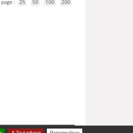
 page :
25
50
100
200
r
Tout refuser
Personnaliser