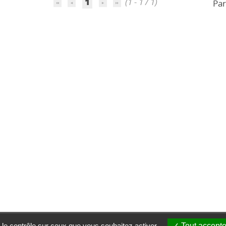
1
(1 - 1 / 1)
Par
 le contrôle sur ceux que vous souhaitez activer
Tout accepte