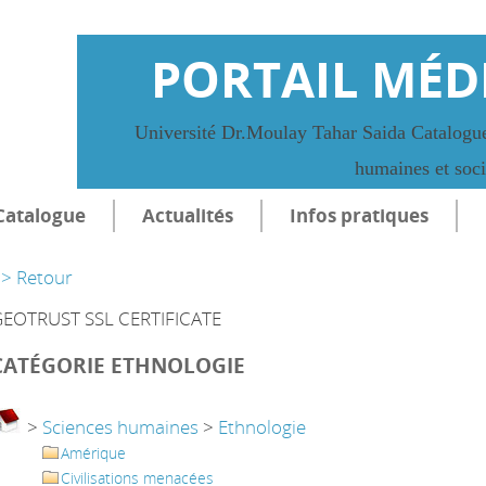
PORTAIL MÉD
Université Dr.Moulay Tahar Saida Catalogue
humaines et soc
Catalogue
Actualités
Infos pratiques
> Retour
EOTRUST SSL CERTIFICATE
CATÉGORIE ETHNOLOGIE
>
Sciences humaines
>
Ethnologie
Amérique
Civilisations menacées