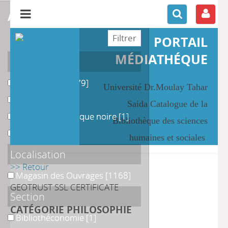
affiner ou comparer
PORTAIL
MÉDIATHÉQUE
Catégories
philosophie
philosophie
[1179]
Université Dr.Moulay Tahar
Afrique
Afrique
[3]
Saida Catalogue de la
Littérature d'Afrique noire
Littérature d'Afrique noire
[1]
Bibliothèque des sciences
Musique
Musique
[1]
humaines et sociales
Localisation
>> Retour
Magasin des Ouvrages
Magasin des Ouvrages
[1168]
GEOTRUST SSL CERTIFICATE
Section
CATÉGORIE PHILOSOPHIE
Bibliothéconomie
Bibliothéconomie
[1]