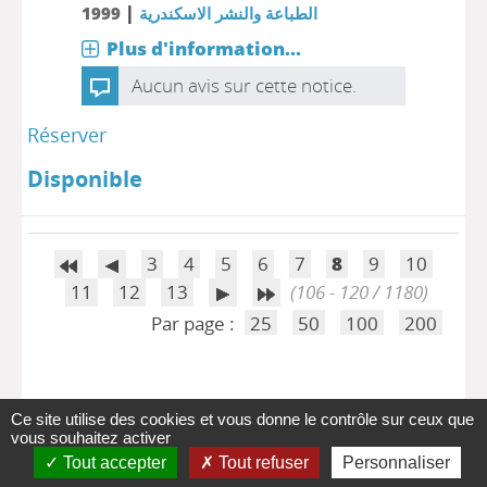
|
1999
الطباعة والنشر الاسكندرية
Plus d'information...
Aucun avis sur cette notice.
Réserver
Disponible
3
4
5
6
7
8
9
10
11
12
13
(106 - 120 / 1180)
Par page :
25
50
100
200
Ce site utilise des cookies et vous donne le contrôle sur ceux que
vous souhaitez activer
Tout accepter
Tout refuser
Personnaliser
A-
A
A+