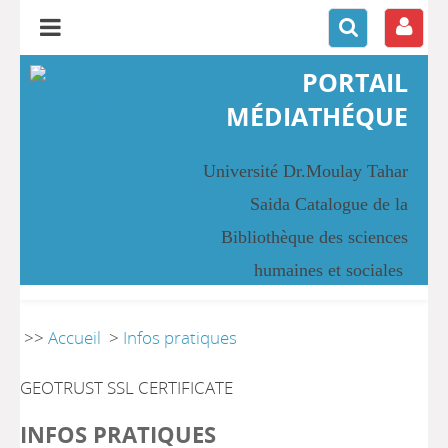
PORTAIL
MÉDIATHÉQUE
Université Dr.Moulay Tahar
Saida Catalogue de la
Bibliothèque des sciences
humaines et sociales
>>
Accueil
>
Infos pratiques
GEOTRUST SSL CERTIFICATE
INFOS PRATIQUES