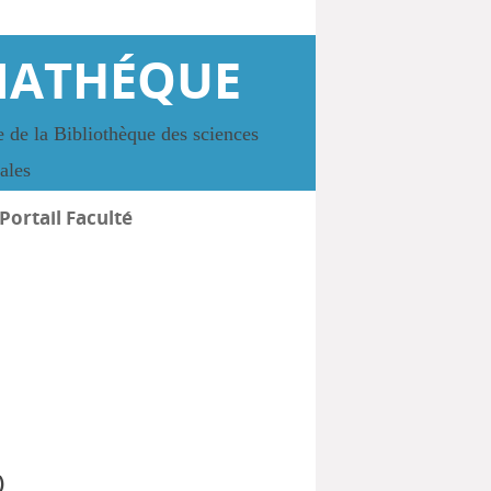
IATHÉQUE
 de la Bibliothèque des sciences
iales
Portail Faculté
)