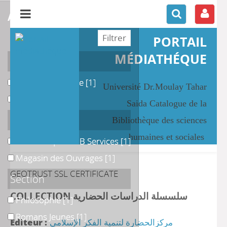
affiner ou comparer
PORTAIL
MÉDIATHÉQUE
Catégories
Bibliothéconomie
Bibliothéconomie
[1]
Université Dr.Moulay Tahar
philosophie
philosophie
[1]
Saida Catalogue de la
Localisation
Bibliothèque des sciences
humaines et sociales
Bibliothèque PMB Services
Bibliothèque PMB Services
[1]
Magasin des Ouvrages
Magasin des Ouvrages
[1]
GEOTRUST SSL CERTIFICATE
Section
COLLECTION سلسسلة الدراسات الحضارية
Philosophie
Philosophie
[1]
Romans Jeunes
Romans Jeunes
[1]
Editeur :
مركزالحضارة لتنمية الفكر الإسلامي