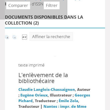
ISSN :
pas d'ISSN
DOCUMENTS DISPONIBLES DANS LA
COLLECTION (
2
)
Affiner la recherche
texte imprimé
L'enlèvement de la
bibliothécaire
Claudie Langlois-Chassaignon
, Auteur
;
Eugène Orieux
, Illustrateur ;
Georges
Pichard
, Traducteur ;
Émile Zola
,
|
Traducteur
Nantes : impr. de Mme