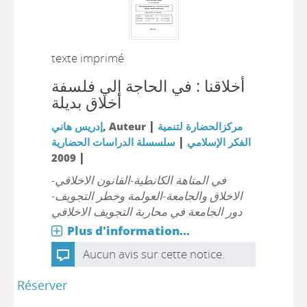
texte imprimé
أخلاقنا : في الحاجة إلي فلسفة
أخلاق بديلة
|
إدريس هاني
, Auteur
مركزالحضارة لتنمية
|
الفكر الإسلامي
سلسسلة الدراسات الحضارية
|
2009
في المتاهة الكانطية-القانون الاخلاقي-
الاخلاق والجامعة-العولمة وخطر التجويف-
دور الجامعة في محاربة التجويف الاخلاقي
Plus d'information...
Aucun avis sur cette notice.
Réserver