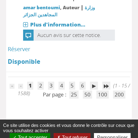
|
amar bentoumi
, Auteur
وزارة
المجاهدين الجزائر
Plus d'information...
Aucun avis sur cette notice.
Réserver
Disponible
1
2
3
4
5
6
(1 - 15 /
1588)
Par page :
25
50
100
200
Ce site utilise des cookies et vous donne le contrôle sur ceux que
vous souhaitez activer
Tout accepter
Tout refuser
Personnaliser