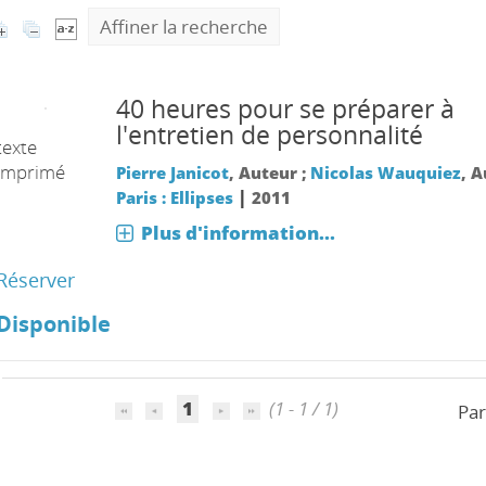
Affiner la recherche
40 heures pour se préparer à
l'entretien de personnalité
texte
imprimé
Pierre Janicot
, Auteur ;
Nicolas Wauquiez
, 
|
Paris : Ellipses
2011
Plus d'information...
Réserver
Disponible
1
(1 - 1 / 1)
Par