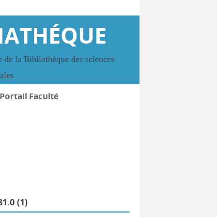
IATHÉQUE
 de la Bibliothèque des sciences
iales
Portail Faculté
1.0 (
1
)