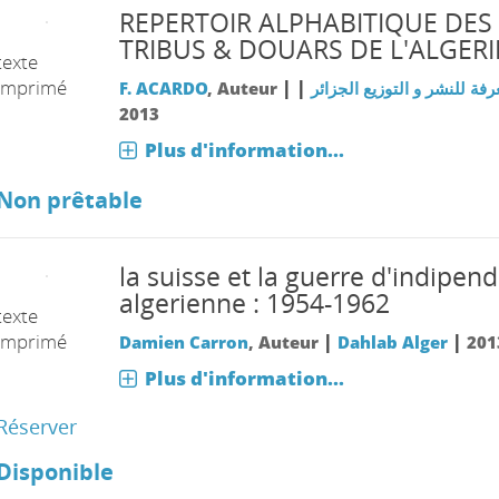
REPERTOIR ALPHABITIQUE DES
TRIBUS & DOUARS DE L'ALGERI
texte
imprimé
|
|
F. ACARDO
, Auteur
رفة للنشر و التوزيع الجزائر
2013
Plus d'information...
Non prêtable
la suisse et la guerre d'indipen
algerienne : 1954-1962
texte
imprimé
|
|
Damien Carron
, Auteur
Dahlab Alger
201
Plus d'information...
Réserver
Disponible