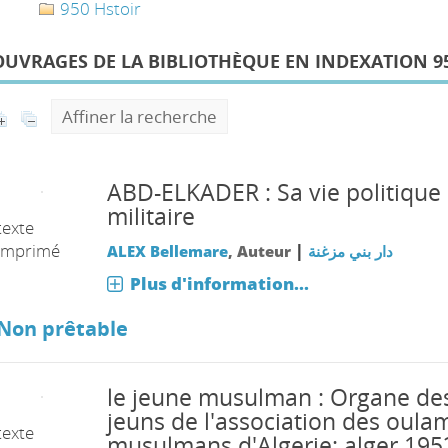
950 Hstoir
OUVRAGES DE LA BIBLIOTHÈQUE EN INDEXATION 95
Affiner la recherche
ABD-ELKADER : Sa vie politique 
militaire
texte
imprimé
|
ALEX Bellemare
, Auteur
دار بني مزغنة
Plus d'information...
Non prêtable
le jeune musulman : Organe de
jeuns de l'association des oula
texte
musulmans d'Algerie: alger 195