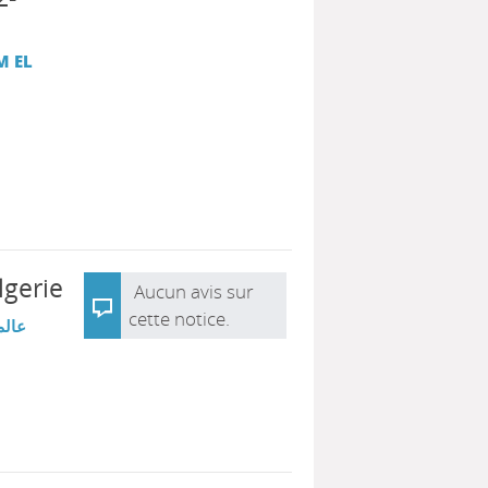
M EL
lgerie
Aucun avis sur
cette notice.
عالم