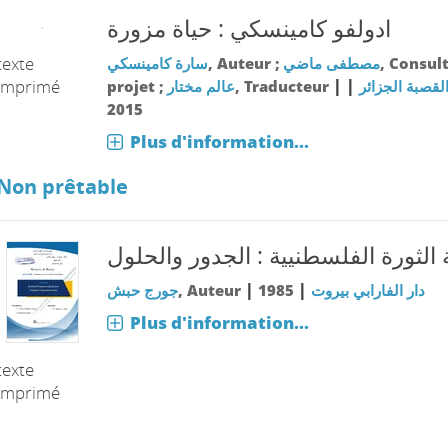
ادولفو كامينسكي : حياة مزورة
texte
سارة كامينسكي
, Auteur ;
مصطفى ماضي
, Consul
|
|
imprimé
projet ;
عالم مختار
, Traducteur
القصبة الجزائر
2015
Plus d'information...
Non prêtable
 الثورة الفلسطنيية : الجدور والحلول
|
|
جورج حبش
, Auteur
1985
دار الفارابي بيروت
Plus d'information...
texte
imprimé