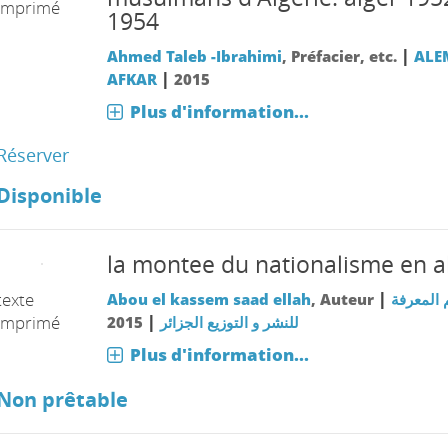
imprimé
1954
|
Ahmed Taleb -Ibrahimi
, Préfacier, etc.
ALE
|
AFKAR
2015
Plus d'information...
Réserver
Disponible
la montee du nationalisme en a
|
texte
Abou el kassem saad ellah
, Auteur
 المعرفة
|
imprimé
2015
للنشر و التوزيع الجزائر
Plus d'information...
Non prêtable