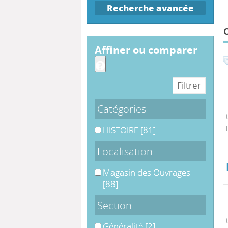
Recherche avancée
affiner ou comparer
Catégories
HISTOIRE
HISTOIRE
[81]
Localisation
Magasin des Ouvrages
Magasin des Ouvrages
[88]
Section
Généralité
Généralité
[2]