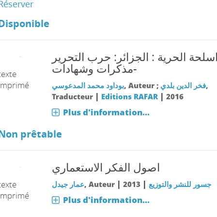
Réserver
Disponible
سلحة الحرية : الجزائر: حرب التحرير
-مذكرات وشهادات
texte
imprimé
بوداود محمد المدعوسي
, Auteur ;
فخر الدين بلدي
,
|
|
Traducteur
Editions RAFAR
2016
Plus d'information...
Non prêtable
اصول الفكر الاستعماري
|
|
texte
عمار جيدل
, Auteur
2013
جسور للنشر والتوزيع
imprimé
Plus d'information...