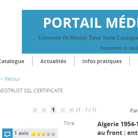
PORTAIL MÉD
Université Dr.Moulay Tahar Saida Catalogue
humaines et soc
Catalogue
Actualités
Infos pratiques
> Retour
EOTRUST SSL CERTIFICATE
1
(1 - 1 / 1)
Par
Titre :
Algerie 1954-
au front : en
1 avis