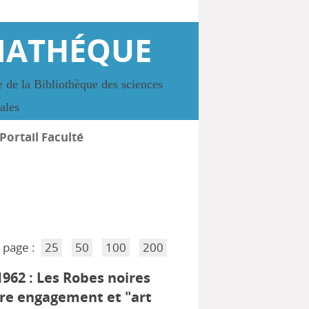
IATHÉQUE
 de la Bibliothèque des sciences
iales
Portail Faculté
 page :
25
50
100
200
1962 : Les Robes noires
tre engagement et "art