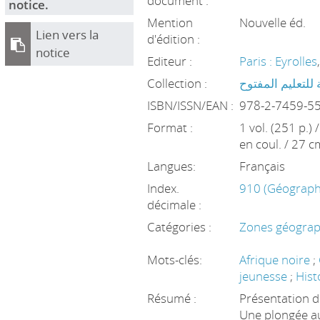
document :
notice.
Mention
Nouvelle éd.
Lien vers la
d'édition :
notice
Editeur :
Paris : Eyrolles
Collection :
ة للتعليم المفتوح
ISBN/ISSN/EAN :
978-2-7459-5
Format :
1 vol. (251 p.) /
en coul. / 27 c
Langues:
Français
Index.
910 (Géographi
décimale :
Catégories :
Zones géograp
Mots-clés:
Afrique noire
;
jeunesse
;
Hist
Résumé :
Présentation de
Une plongée au