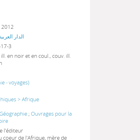
, 2012
الدار العربي
517-3
 ill. en noir et en coul., couv. ill.
m
e - voyages)
hiques > Afrique
Géographie
;
Ouvrages pour la
oire
 l'éditeur
 coeur de l'Afrique, mère de