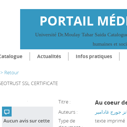
PORTAIL MÉD
Université Dr.Moulay Tahar Saida Catalogue
humaines et soc
Catalogue
Actualités
Infos pratiques
> Retour
EOTRUST SSL CERTIFICATE
Titre :
Au coeur de
Auteurs :
نز جورج غادامير
Aucun avis sur cette
Type de
texte imprimé