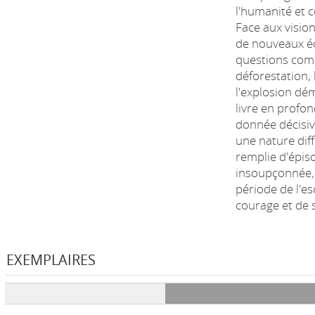
l'humanité et c
Face aux vision
de nouveaux éc
questions comm
déforestation, 
l'explosion dé
livre en profo
donnée décisiv
une nature diffi
remplie d'épis
insoupçonnée, 
période de l'es
courage et de s
EXEMPLAIRES
Liste des exemplaires