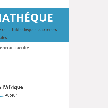
IATHÉQUE
 de la Bibliothèque des sciences
iales
Portail Faculté
 l'Afrique
ها
, Auteur