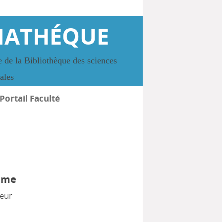
IATHÉQUE
 de la Bibliothèque des sciences
iales
Portail Faculté
ume
teur