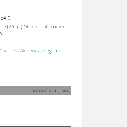
884-0
é [26] p.) / ill. en coul., couv. ill.
m
 Cuisine > Aliments > Légumes
aucun exemplaire