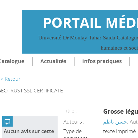
PORTAIL MÉD
Université Dr.Moulay Tahar Saida Catalogue
humaines et soc
Catalogue
Actualités
Infos pratiques
> Retour
EOTRUST SSL CERTIFICATE
Titre :
Grosse lég
Auteurs :
حسن ناظم
, Au
Aucun avis sur cette
Type de
texte imprimé