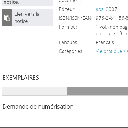
document :
notice.
Editeur :
abs
, 2007
Lien vers la
ISBN/ISSN/EAN :
978-2-84156-
notice
Format :
1 vol. (non pagin
en coul. / 18 c
Langues:
Français
Catégories :
Vie pratique >
EXEMPLAIRES
Liste des exemplaires
Demande de numérisation