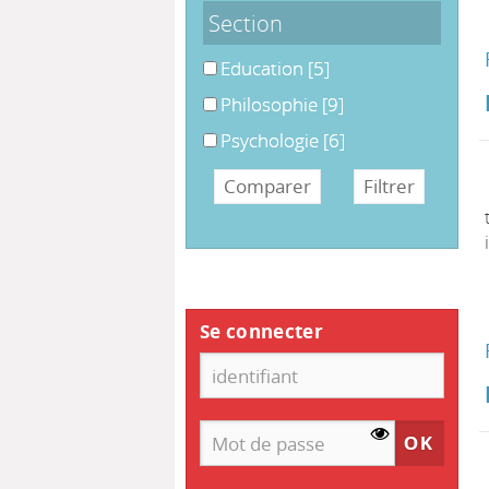
Section
Education
Education
[5]
Philosophie
Philosophie
[9]
Psychologie
Psychologie
[6]
Se connecter