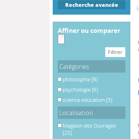
Recherche avancée
affiner ou comparer
Catégories
philosophie
philosophie
[9]
psychologie
psychologie
[6]
science education
science education
[5]
Localisation
Magasin des Ouvrages
Magasin des Ouvrages
[20]