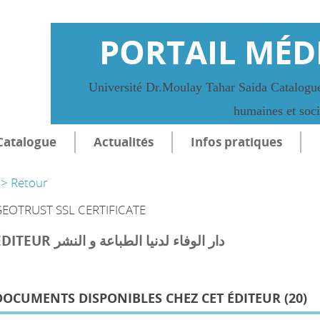
PORTAIL MÉD
Université Dr.Moulay Tahar Saida Catalogue
humaines et soc
Catalogue
Actualités
Infos pratiques
> Retour
EOTRUST SSL CERTIFICATE
ÉDITEUR دار الوفاء لدنيا الطباعة و النشر
DOCUMENTS DISPONIBLES CHEZ CET ÉDITEUR (
20
)