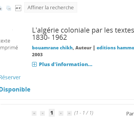
Affiner la recherche
L'algérie coloniale par les texte
1830- 1962
texte
imprimé
|
bouamrane chikh
, Auteur
editions hamm
2003
Plus d'information...
Réserver
Disponible
1
(1 - 1 / 1)
Par