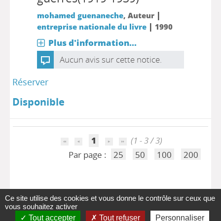
|
mohamed guenaneche
, Auteur
|
entreprise nationale du livre
1990
Plus d'information...
Aucun avis sur cette notice.
Réserver
Disponible
1
(1 - 3 / 3)
Par page :
25
50
100
200
Ce site utilise des cookies et vous donne le contrôle sur ceux que
vous souhaitez activer
Tout accepter
Tout refuser
Personnaliser