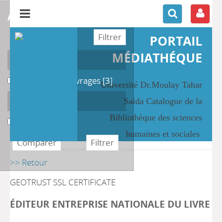
affiner ou comparer
PORTAIL
MÉDIATHÉQUE
Localisation
Magasin des Ouvrages
Magasin des Ouvrages
[3]
Université Dr.Moulay Tahar
Section
Saida Catalogue de la
Bibliothèque des sciences
Histoire
Histoire
[3]
humaines et sociales
>> Retour
GEOTRUST SSL CERTIFICATE
ÉDITEUR ENTREPRISE NATIONALE DU LIVRE