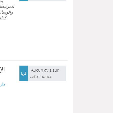
يب
المرتبطة
والوسائل
كذل.
ال
Aucun avis sur
cette notice.
دار 