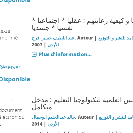
نا و كيفية رعايتهم : عقليا * اجتماعيا
نفسيا * جسديا
texte
imprimé
|
عبد اللطيف حسين فرج
, Auteur
امد للنشر و التوزيع
|
2007
الأردن
Plus d'information...
Réserver
Disponible
 العلمية لتكنولوجيا التعليم : مدخل
متكامل
document
électroniqu
|
خالد عبدالحليم ابوجمال
, Auteur
مد للنشر و التوزيع
e
|
2014
الأردن