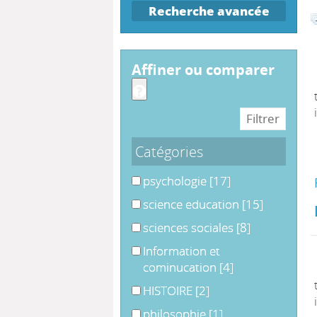
Recherche avancée
affiner ou comparer
Catégories
psychologie
psychologie
[17]
science education
science education
[15]
sciences sociales
sciences sociales
[8]
Information et cominucation
Information et
cominucation
[4]
HISTOIRE
HISTOIRE
[2]
philosophie
philosophie
[1]