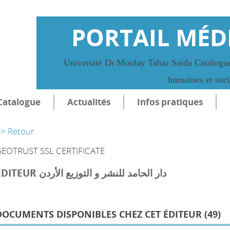
PORTAIL MÉD
Université Dr.Moulay Tahar Saida Catalogue
humaines et soc
Catalogue
Actualités
Infos pratiques
> Retour
EOTRUST SSL CERTIFICATE
ÉDITEUR دار الحامد للنشر و التوزيع الأردن
DOCUMENTS DISPONIBLES CHEZ CET ÉDITEUR (
49
)