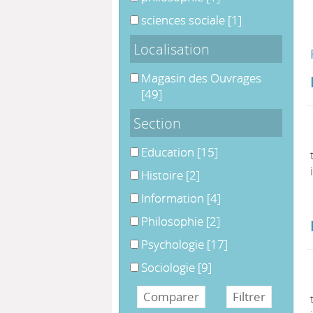
sciences sociale
sciences sociale
[1]
Localisation
Magasin des Ouvrages
Magasin des Ouvrages
[49]
Section
Education
Education
[15]
Histoire
Histoire
[2]
Information
Information
[4]
Philosophie
Philosophie
[2]
Psychologie
Psychologie
[17]
Sociologie
Sociologie
[9]