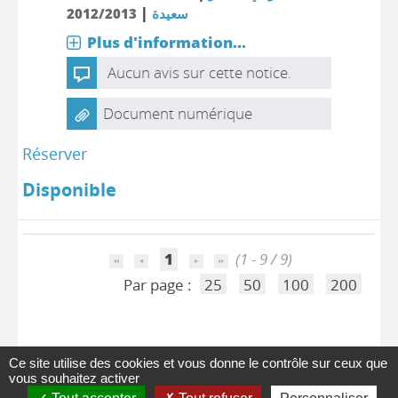
|
2012/2013
سعيدة
Plus d'information...
Aucun avis sur cette notice.
Document numérique
Réserver
Disponible
1
(1 - 9 / 9)
Par page :
25
50
100
200
Ce site utilise des cookies et vous donne le contrôle sur ceux que
vous souhaitez activer