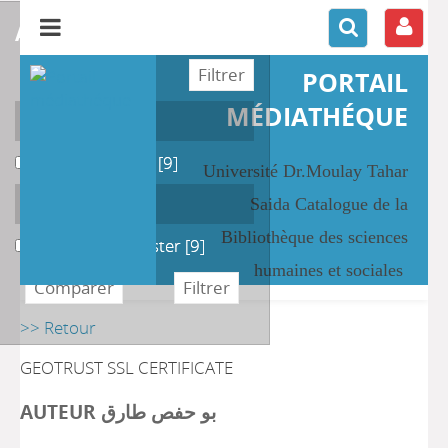
affiner ou comparer
PORTAIL
MÉDIATHÉQUE
Localisation
Salle des Thèses
Salle des Thèses
[9]
Université Dr.Moulay Tahar
Section
Saida Catalogue de la
Bibliothèque des sciences
Mémoire de Master
Mémoire de Master
[9]
humaines et sociales
>> Retour
GEOTRUST SSL CERTIFICATE
AUTEUR بو حفص طارق